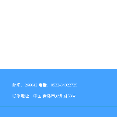
邮编：266042 电话：0532-84022725
联系地址：中国.青岛市郑州路53号