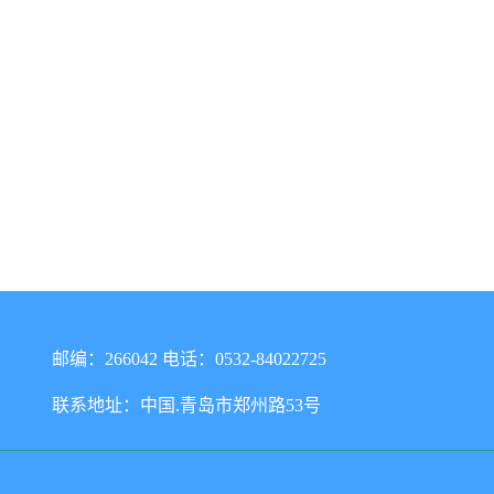
邮编：266042 电话：0532-84022725
联系地址：中国.青岛市郑州路53号