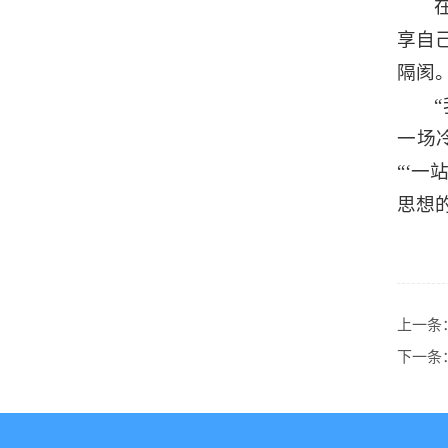
享自
隔阂
一场
“‘
思想
上一条
下一条