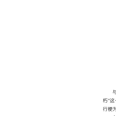
朽”
行梗