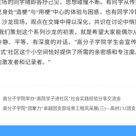
在场的同学随即各抒己见，思想碰撞不断。有同学从传
己身处“造梗”与“用梗”中心的体验与困惑，也有同学
。沙龙现场，观点在交锋中得以深化，共识在讨论中悄
“我们策划这个系列沙龙的初衷，就是希望大家能偶尔
冷静、平等、有深度的对话。”高分子学院学生会宣
一站式’社区这个小空间恰好提供了所需的亲密感和专注
的激发者和记录者。”
：
高分子学院举办“高院学子进社区”社会实践经验分享交流会
：
高分子学院“团聚力”卓越团支部培育工程风采展(三)—高材232团