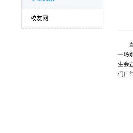
校友网
一场
生会
们日