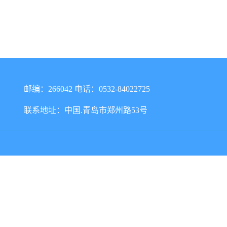
邮编：266042 电话：0532-84022725
联系地址：中国.青岛市郑州路53号