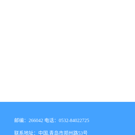
邮编：266042 电话：0532-84022725
联系地址：中国.青岛市郑州路53号