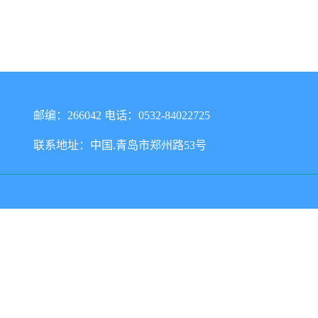
邮编：266042 电话：0532-84022725
联系地址：中国.青岛市郑州路53号