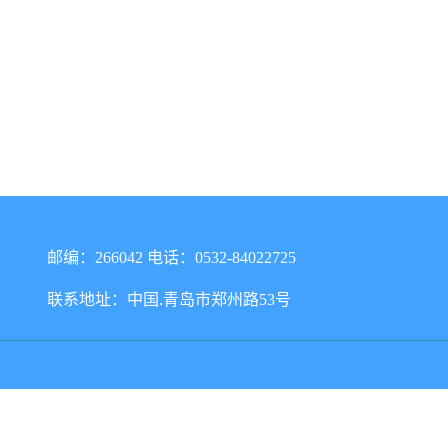
邮编：266042 电话：0532-84022725
联系地址：中国.青岛市郑州路53号