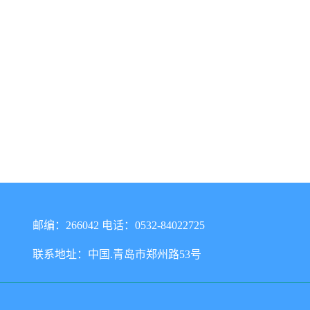
邮编：266042 电话：0532-84022725
联系地址：中国.青岛市郑州路53号