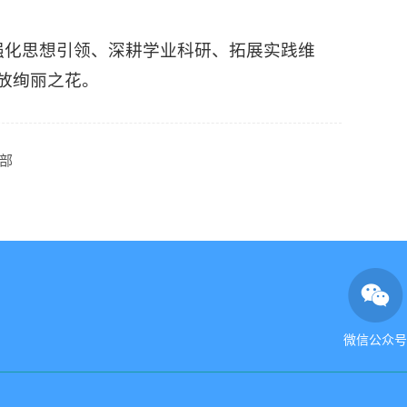
强化思想引领、深耕学业科研、拓展实践维
放绚丽之花。
支部
微信公众号