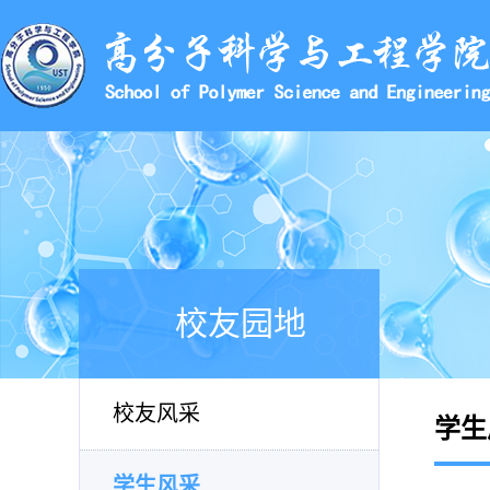
校友园地
校友风采
学生
学生风采