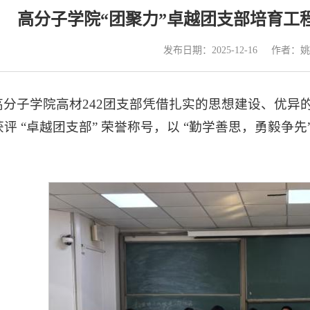
高分子学院“团聚力”卓越团支部培育工程
发布日期：2025-12-16
作者：姚
高分子学院高材242团支部凭借扎实的思想建设、优异
获评 “卓越团支部” 荣誉称号，以 “勤学善思，勇毅争
。