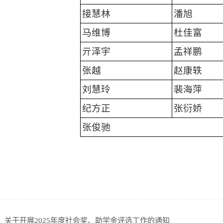
接慧林
潘旭
马维博
杜佳富
亓泽宇
孟祥鹏
张越
赵康轶
刘慧玲
裴海萍
纪方正
张衍娇
张俊驰
：
关于开展2025年度社会奖、助学金评选工作的通知