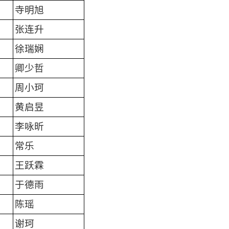
寺明旭
张连升
徐瑞娴
卿少哲
周小珂
黄启昱
李咏昕
常乐
王跃霖
于德雨
陈瑶
谢珂