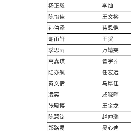
杨正毅
李灿
陈怡佳
王文榕
孙僖泽
蒋恩恺
谢雨轩
王贺
季思雨
万婧雯
高嘉琪
翟宇荞
陆亦航
任宏远
綦文倩
马厚佳
凌奕
咸晓晖
张殿博
王金龙
陈慧铭
赵仲瑞
郑路易
吴心迪