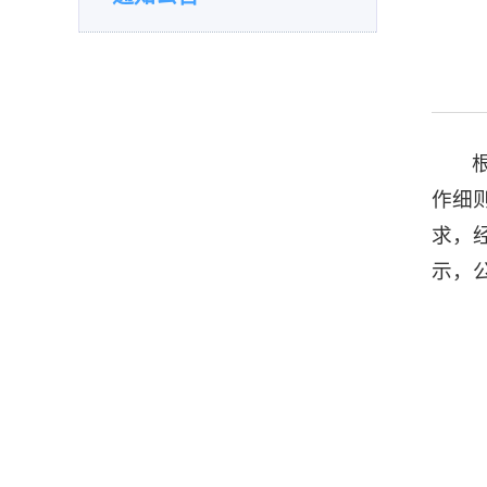
作细则
求，
示，