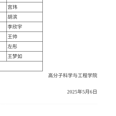
宫玮
胡滨
李欣宇
王帅
左彤
王梦如
高分子科学与工程学院
2025年5月6日