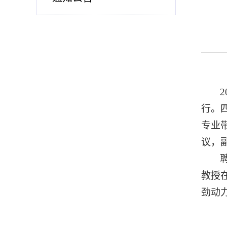
行。
专业
议，
教授
劲动