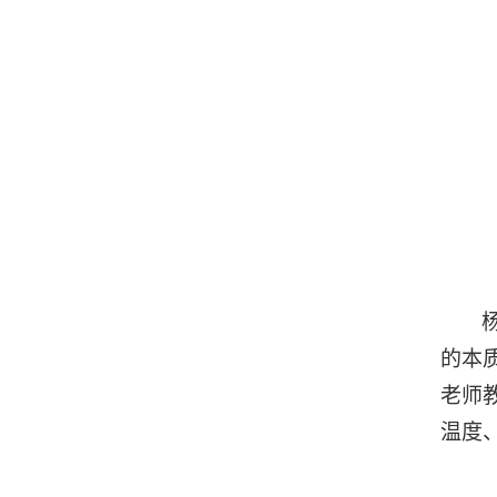
的本
老师
温度