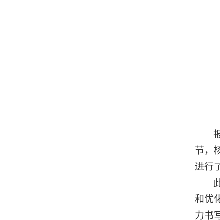
节，
进行
和优
力书