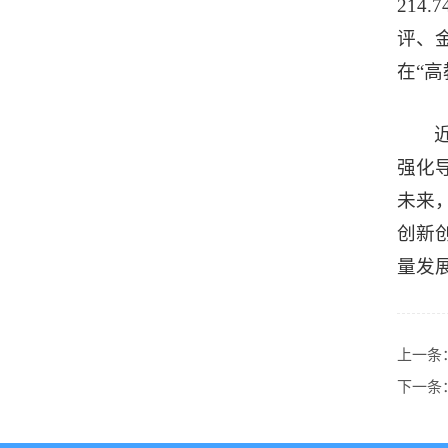
214
评、
在“高
强化
未来
创新
量发
上一条
下一条