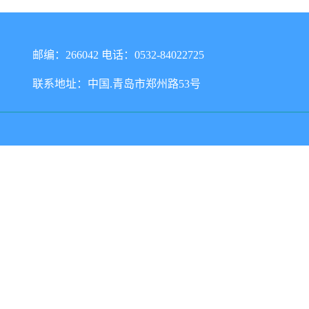
邮编：266042 电话：0532-84022725
联系地址：中国.青岛市郑州路53号