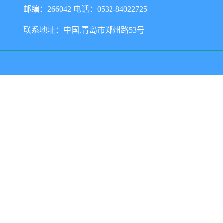
邮编：266042 电话：0532-84022725
联系地址：中国.青岛市郑州路53号