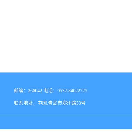
邮编：266042 电话：0532-84022725
联系地址：中国.青岛市郑州路53号