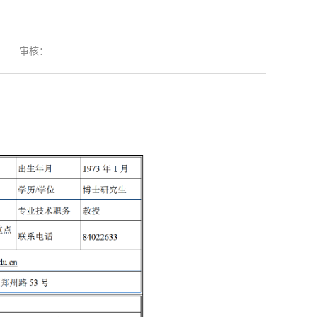
：
审核：