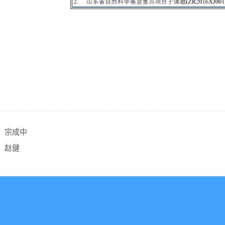
：
宗成中
：
赵健