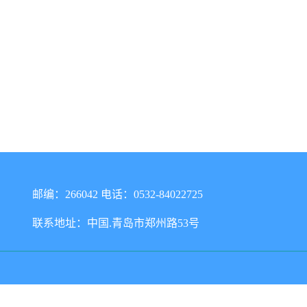
邮编：266042 电话：0532-84022725
联系地址：中国.青岛市郑州路53号