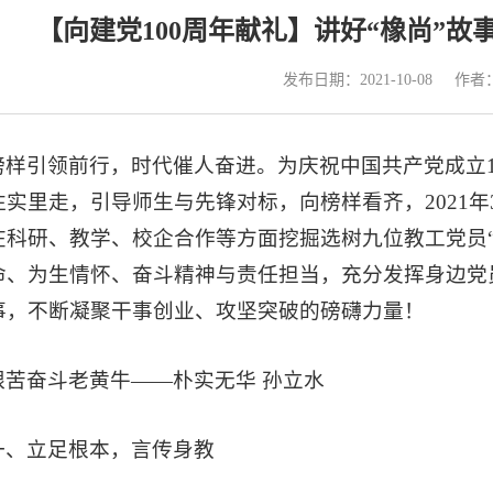
【向建党100周年献礼】讲好“橡尚”
发布日期：2021-10-08
作者
榜样引领前行，时代催人奋进。为庆祝中国共产党成立1
往实里走，引导师生与先锋对标，向榜样看齐，2021年
在科研、教学、校企合作等方面挖掘选树九位教工党员
命、为生情怀、奋斗精神与责任担当，充分发挥身边党
事，不断凝聚干事创业、攻坚突破的磅礴力量！
艰苦奋斗老黄牛——
朴实无华
孙立水
一、立足根本，言传身教