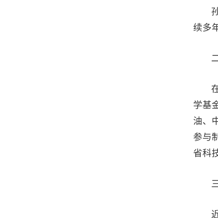
续多
学基
油、
参与
省科