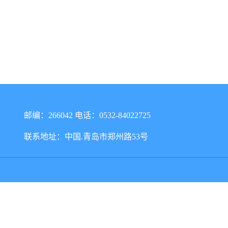
邮编：266042 电话：0532-84022725
联系地址：中国.青岛市郑州路53号