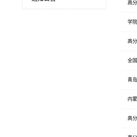
高
学
高分
全国
青
内
高分