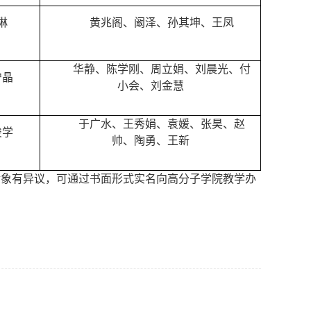
琳
黄兆阁、阚泽、孙其坤、王凤
华静、陈学刚、周立娟、刘晨光、付
宁晶
小会、刘金慧
于广水、王秀娟、袁媛、张昊、赵
俊学
帅、陶勇、王新
对象有异议，可通过书面形式实名向高分子学院教学办