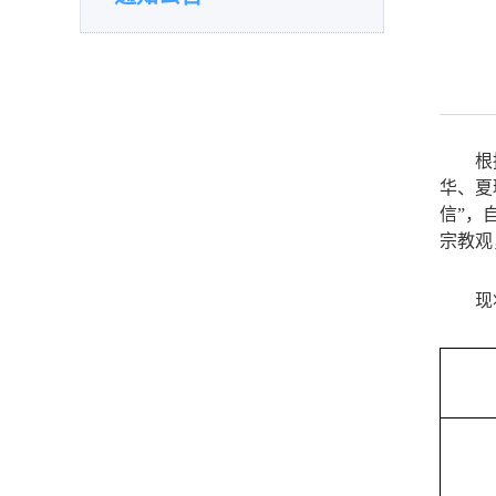
根
华、夏
信
”
，
宗教观
现