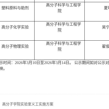
高分子科学与工程学
塑料原料与助剂
夏
院
高分子科学与工程学
高分子化学实验
吴
院
高分子科学与工程学
高分子物理实验
翟
院
示时间：
2026
年
3
月
10
日至
2026
年
3
月
14
日。
公示期间如对公示
映。
：
高分子学院实验室义工实施方案