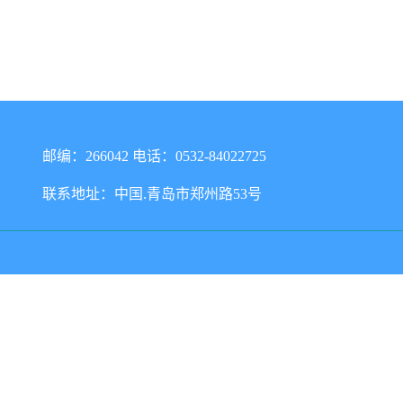
邮编：266042 电话：0532-84022725
联系地址：中国.青岛市郑州路53号