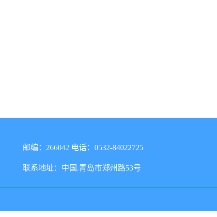
邮编：266042 电话：0532-84022725
联系地址：中国.青岛市郑州路53号