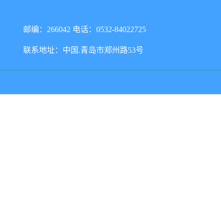
邮编：266042 电话：0532-84022725
联系地址：中国.青岛市郑州路53号