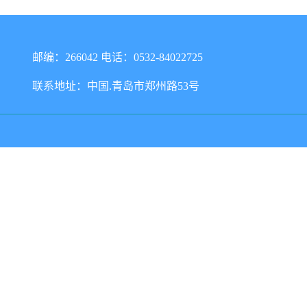
邮编：266042 电话：0532-84022725
联系地址：中国.青岛市郑州路53号