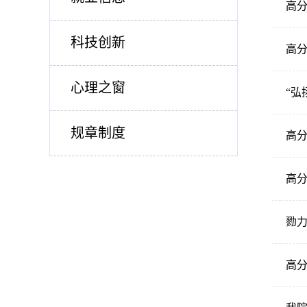
高分
科技创新
高分
心理之窗
“弘
规章制度
高
高分
勠力
高