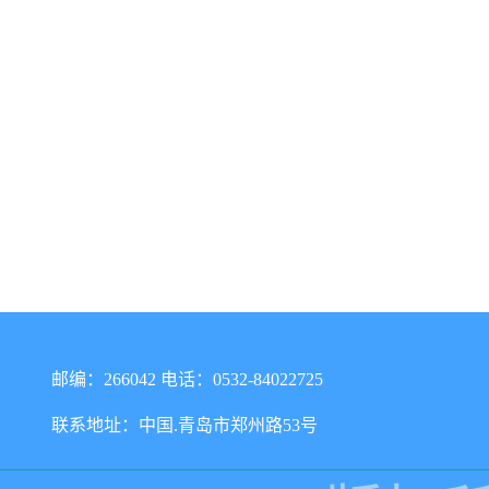
邮编：266042 电话：0532-84022725
联系地址：中国.青岛市郑州路53号