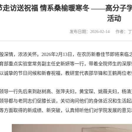
节走访送祝福 情系桑榆暖寒冬 ——高分子
活动
发布日期：2026-02-14
作者：丁
殷深情，浓浓关怀。2026年2月13日，在农历新春佳节即将来
育部重点实验室常务副主任史新妍等一行，带着全院师生的深厚
以诚挚的节日问候和新春祝福，教研室代表邵华锋和王鹤两位老
领导一行先后来到赵树高、张萍夫妇，黄宝琛、姚薇夫妇，杨清
领导都与老同志们促膝长谈，关切询问他们的身体近况和生活起
等方面取得的新成绩、新突破，认真倾听他们对学院发展的意见