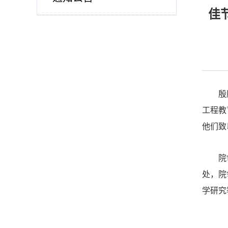
佳
殷
工程教
他们致
院
处，院
学研究