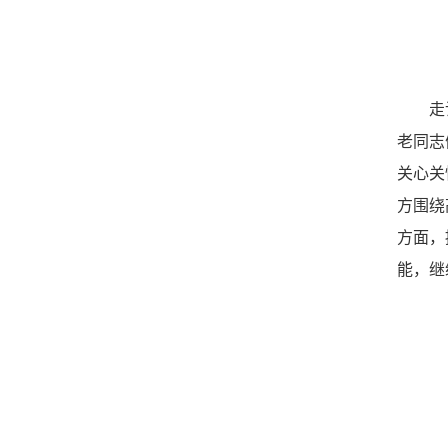
走
老同志
关心关
方围绕
方面，
能，继