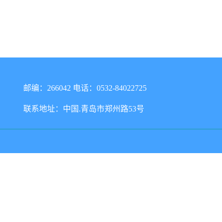
邮编：266042 电话：0532-84022725
联系地址：中国.青岛市郑州路53号