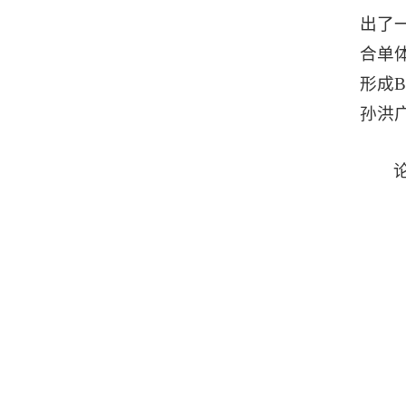
出了
合单体
形成
孙洪
论