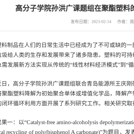
高分子学院孙洪广课题组在聚酯塑料
发布日期：2023-02-14
作者：周
塑料制品在人们的日常生活中已经成为了不可或缺的一
垃圾给人类的生存和发展带来了诸多隐患。塑料的可持
急需发展新方法实现从传统的“线性材料经济模式”到“
近日，高分子学院孙洪广课题组联合青岛能源所王庆刚
将聚酯塑料降解为初始聚合单体或增值化学品，降解产
的闭环循环利用方面开展了系列研究工作。相关研究取
成果一：
以“Catalyst-free amino-alcoholysis depolymerization
ical recycling of poly(bisphenol A carbonate