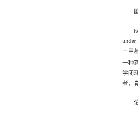
unde
三甲基
一种
学闭
者，
论