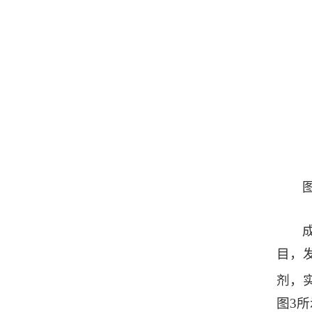
目，发
剂，实
图3