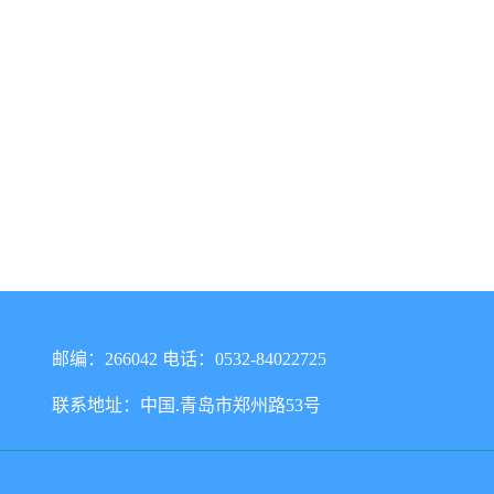
邮编：266042 电话：0532-84022725
联系地址：中国.青岛市郑州路53号