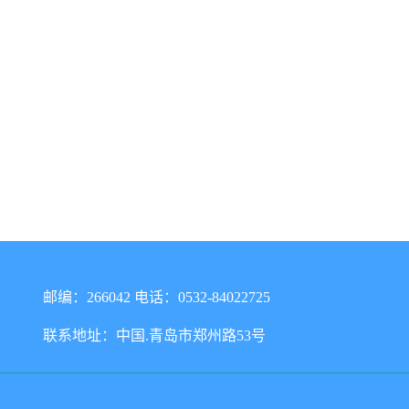
邮编：266042 电话：0532-84022725
联系地址：中国.青岛市郑州路53号