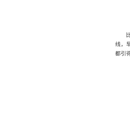
线，
都引