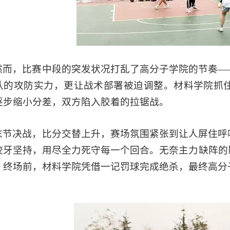
然而，比赛中段的突发状况打乱了高分子学院的节奏—
队的攻防实力，更让战术部署被迫调整。材料学院抓
逐步缩小分差，双方陷入胶着的拉锯战。
末节决战，比分交替上升，赛场氛围紧张到让人屏住呼
咬牙坚持，用尽全力死守每一个回合。无奈主力缺阵的
。终场前，材料学院凭借一记罚球完成绝杀，最终高分