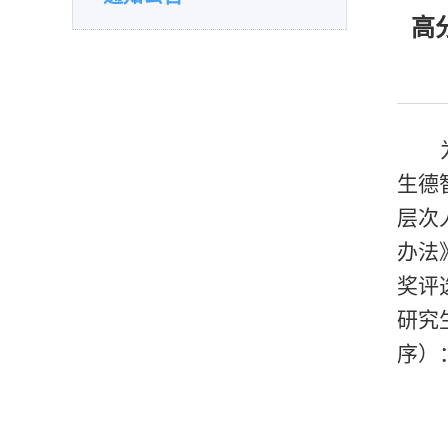
高
生德
层次
办法
奖评
研究
序）