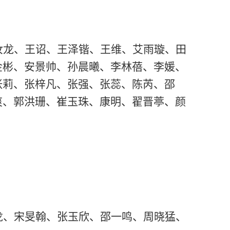
汝龙、王诏、王泽锴、王维、艾雨璇、田
金彬、安景帅、孙晨曦、李林蓓、李媛、
张莉、张梓凡、张强、张蕊、陈芮、邵
爽、郭洪珊、崔玉珠、康明、翟晋葶、颜
龙、宋
旻
翰、张玉欣、邵一鸣、周晓猛、