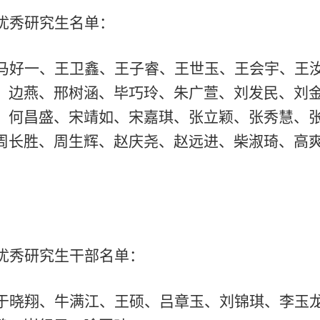
优秀研究生名单：
马好一、王卫鑫、王子睿、王世玉、王会宇、王
、边燕、邢树涵、毕巧玲、朱广萱、刘发民、刘
、何昌盛、宋靖如、宋嘉琪、张立颖、张秀慧、
周长胜、周生辉、赵庆尧、赵远进、柴淑琦、高
。
优秀研究生干部名单：
于晓翔、牛满江、王硕、吕章玉、刘锦琪、李玉