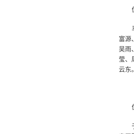
富源
吴雨
莹、
云东