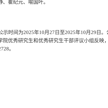
静、崔纪元、喻国叶。
公示时间为
2025
年
10
月
27
日至
2025
年
10
月29日
学院优秀研究生和优秀研究生干部评议小组反映
2728
。