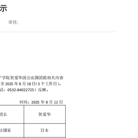
示
：
审核：