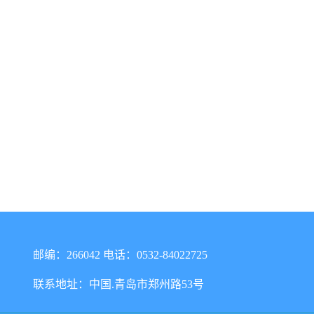
邮编：266042 电话：0532-84022725
联系地址：中国.青岛市郑州路53号