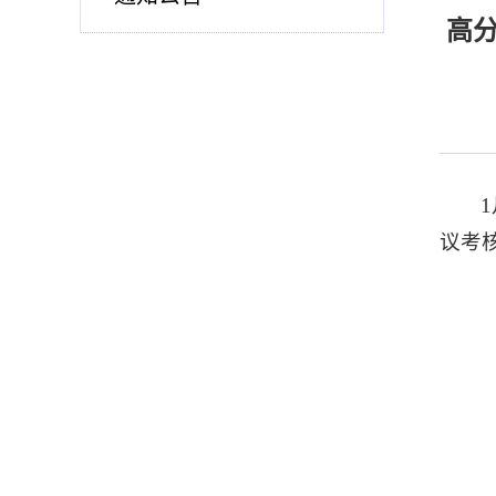
高分
议考