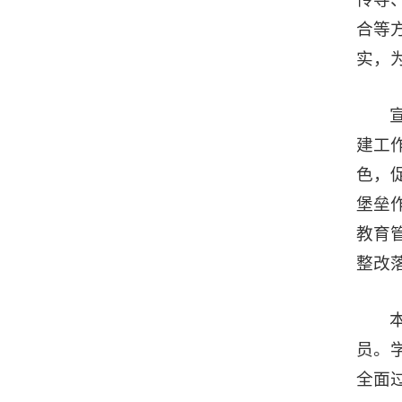
合等
实，
建工
色，
堡垒
教育
整改
员。
全面