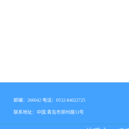
邮编：266042 电话：0532-84022725
联系地址：中国.青岛市郑州路53号