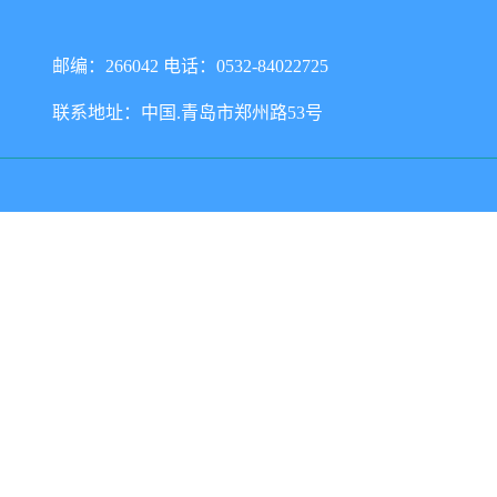
邮编：266042 电话：0532-84022725
联系地址：中国.青岛市郑州路53号