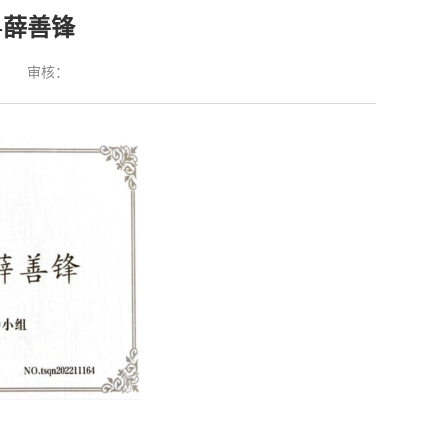
-薛善锋
：
审核：