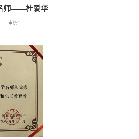
名师——杜爱华
：
审核：