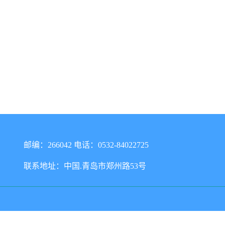
邮编：266042 电话：0532-84022725
联系地址：中国.青岛市郑州路53号