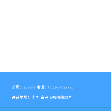
邮编：266042 电话：0532-84022725
联系地址：中国.青岛市郑州路53号