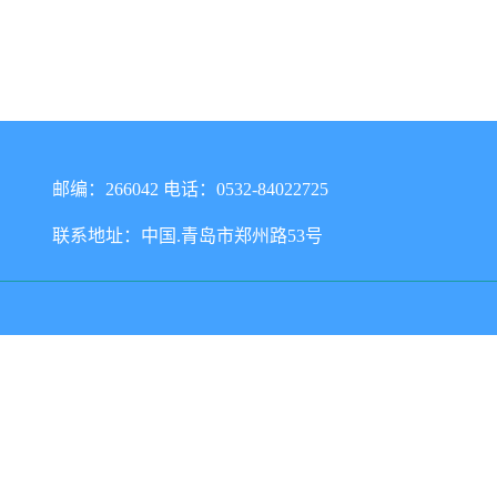
邮编：266042 电话：0532-84022725
联系地址：中国.青岛市郑州路53号