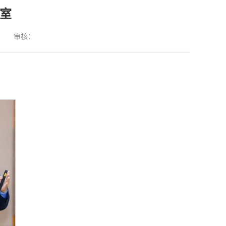
室
：
审核：