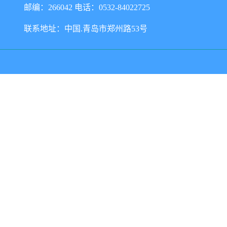
邮编：266042 电话：0532-84022725
联系地址：中国.青岛市郑州路53号