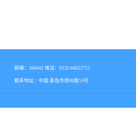
邮编：266042 电话：0532-84022725
联系地址：中国.青岛市郑州路53号