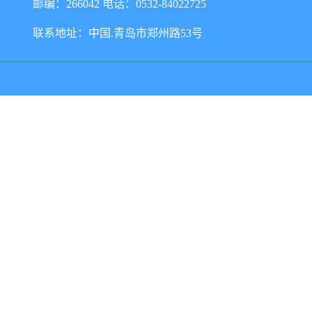
邮编：266042 电话：0532-84022725
联系地址：中国.青岛市郑州路53号