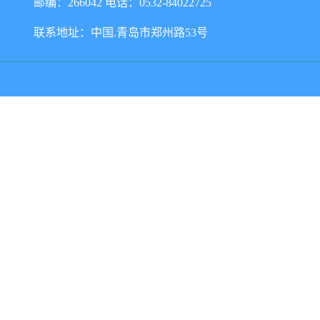
邮编：266042 电话：0532-84022725
联系地址：中国.青岛市郑州路53号