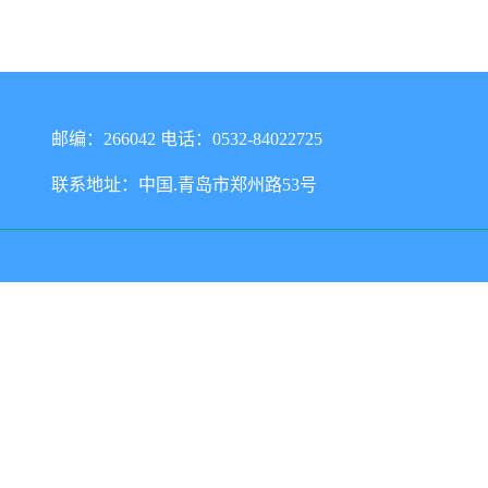
邮编：266042 电话：0532-84022725
联系地址：中国.青岛市郑州路53号